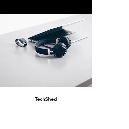
TechShed
leomaximo@gmail.com
Telefone:
(31)994023732