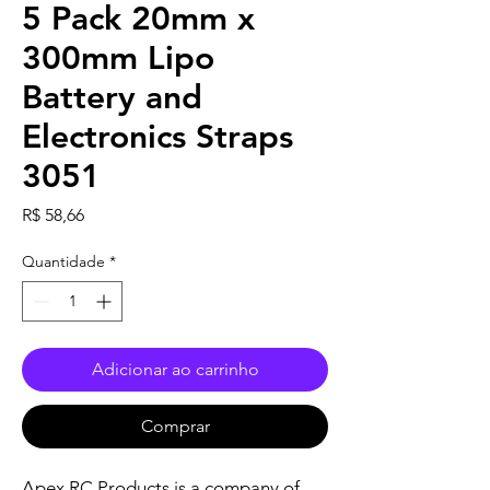
5 Pack 20mm x
300mm Lipo
Battery and
Electronics Straps
3051
Preço
R$ 58,66
Quantidade
*
Adicionar ao carrinho
Comprar
Apex RC Products is a company of 